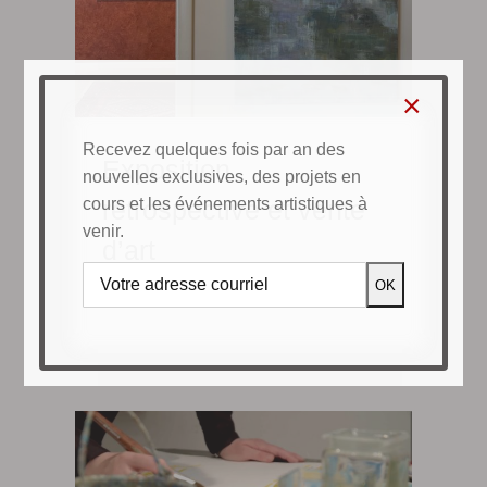
×
Recevez quelques fois par an des
Exposition
nouvelles exclusives, des projets en
cours et les événements artistiques à
rétrospective et vente
venir.
d’art
Exposition rétrospective et vente