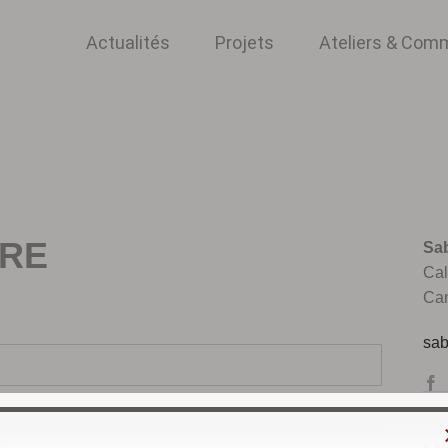
Actualités
Projets
Ateliers & Co
DRE
Sab
Cal
Ca
sab