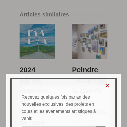
Articles similaires
Peindre
2024
l’Alberta À
Portes
×
la galerie
ouvertes
Recevez quelques fois par an des
d’art
et
nouvelles exclusives, des projets en
n
d’Okotoks
Dédicaces
cours et les événements artistiques à
|
venir.
août 23rd, 2024
|
0
de livre
commentaire