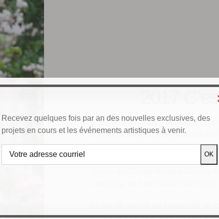
2017 C’es
Recevez quelques fois par an des nouvelles exclusives, des
C’est où chez nous ?
est une installa
projets en cours et les événements artistiques à venir.
questions d’identité, de mémoire et 
accéléré et d’interviews multilingues
des lieux importants en Italie, en B
jardins de Claude Monet à Giverny, le
une plage en Colombie-Britannique.
La bande sonore est composée de vo
tournage, chacune réfléchissant à la 